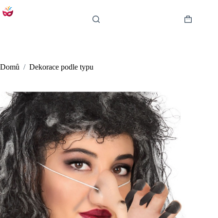
Skip
to
content
Shopping
cart
Domů
/
Dekorace podle typu