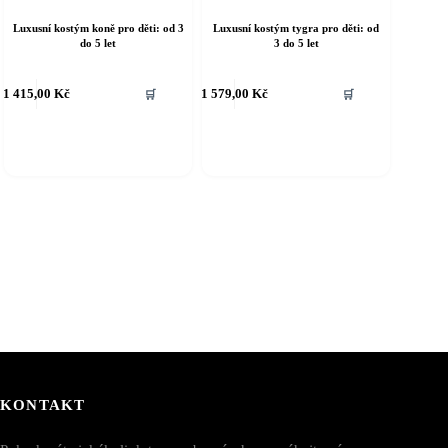
Luxusní kostým koně pro děti: od 3
Luxusní kostým tygra pro děti: od
do 5 let
3 do 5 let
ento
Tento
1 415,00
Kč
1 579,00
Kč
🛒
🛒
rodukt
produkt
á
má
íce
více
riant.
variant.
ožnosti
Možnosti
e
lze
ybrat
vybrat
a
na
tránce
stránce
roduktu
produktu
KONTAKT