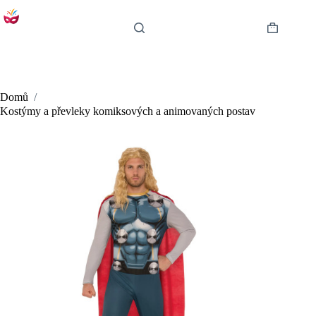
Skip
to
content
Shopping
cart
Domů
/
Kostýmy a převleky komiksových a animovaných postav