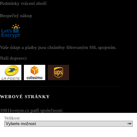
Podmínky vrácení zboží
Bezpečný nákup
Vaše údaje a platby jsou chráněny šifrovaným SSL spojením.
Naši dopravci
WEBOVÉ STRÁNKY
1001kostym.cz patří společnosti:
Velikost
AV SEO LLC
Adresa: