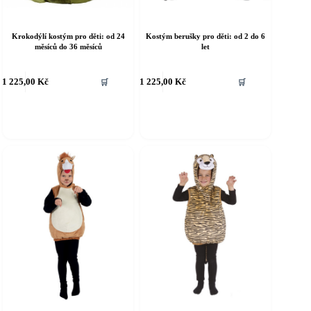
Krokodýlí kostým pro děti: od 24
Kostým berušky pro děti: od 2 do 6
měsíců do 36 měsíců
let
ento
Tento
1 225,00
Kč
1 225,00
Kč
🛒
🛒
rodukt
produkt
á
má
íce
více
riant.
variant.
ožnosti
Možnosti
e
lze
ybrat
vybrat
a
na
tránce
stránce
roduktu
produktu