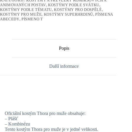
KATEGORIÍ:
KOSTÝMY A PŘEVLEKY KOMIKSOVÝCH A
ANIMOVANÝCH POSTAV
,
KOSTÝMY PODLE SVÁTKU
,
KOSTÝMY PODLE TÉMATU
,
KOSTÝMY PRO DOSPĚLÉ
,
KOSTÝMY PRO MUŽE
,
KOSTÝMY SUPERHRDINŮ
,
PÍSMENA
ABECEDY
,
PÍSMENO T
Popis
Další informace
Oficiální kostým Thora pro muže obsahuje:
– Plášť
– Kombinézu
Tento kostým Thora pro muže je v jedné velikosti.