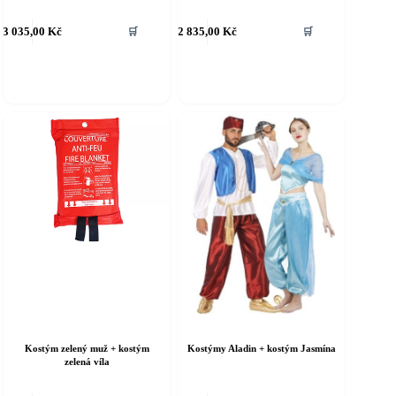
ento
Tento
3 035,00
Kč
2 835,00
Kč
🛒
🛒
rodukt
produkt
á
má
íce
více
riant.
variant.
ožnosti
Možnosti
e
lze
ybrat
vybrat
a
na
tránce
stránce
roduktu
produktu
Kostým zelený muž + kostým
Kostýmy Aladin + kostým Jasmína
zelená víla
ento
Tento