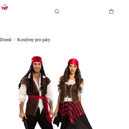
Skip
to
content
Shopping
cart
Domů
/
Kostýmy pro páry