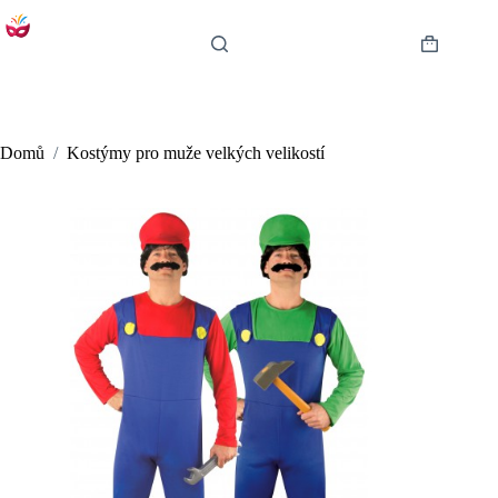
Skip
to
content
Shopping
cart
Domů
/
Kostýmy pro muže velkých velikostí