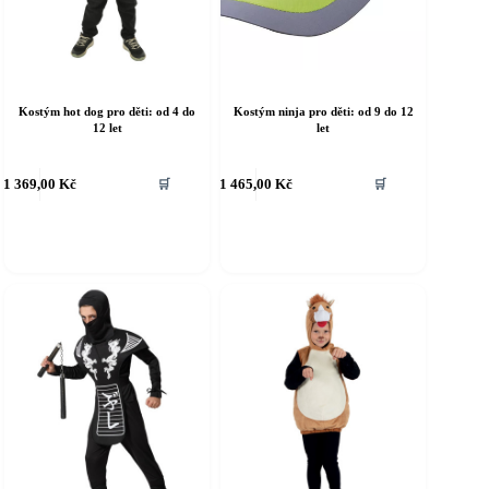
Kostým hot dog pro děti: od 4 do
Kostým ninja pro děti: od 9 do 12
12 let
let
ento
Tento
1 369,00
Kč
1 465,00
Kč
🛒
🛒
rodukt
produkt
á
má
íce
více
riant.
variant.
ožnosti
Možnosti
e
lze
ybrat
vybrat
a
na
tránce
stránce
roduktu
produktu