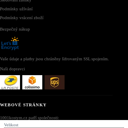
Podmínky užívání
Podmínky vrácení zboží
Bezpečný nákup
Vaše údaje a platby jsou chráněny šifrovaným SSL spojením.
Naši dopravci
WEBOVÉ STRÁNKY
1001kostym.cz patří společnosti:
Velikost
AV SEO LLC