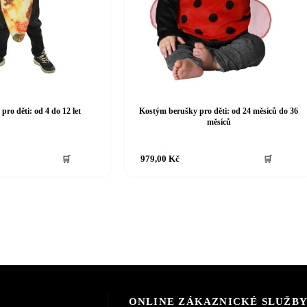
pro děti: od 4 do 12 let
Kostým berušky pro děti: od 24 měsíců do 36
měsíců
Tento
🛒
979,00
Kč
🛒
produkt
má
více
variant.
Možnosti
lze
vybrat
na
stránce
produktu
ONLINE ZÁKAZNICKÉ SLUŽB