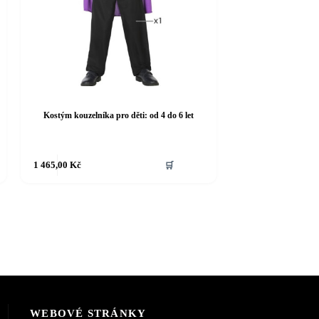
Kostým kouzelníka pro děti: od 4 do 6 let
Tento
1 465,00
Kč
🛒
produkt
má
více
variant.
Možnosti
lze
vybrat
na
stránce
produktu
Y
WEBOVÉ STRÁNKY