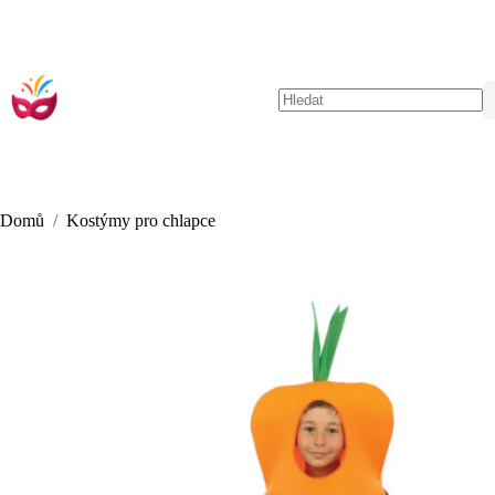
Skip
to
content
No
results
Domů
/
Kostýmy pro chlapce