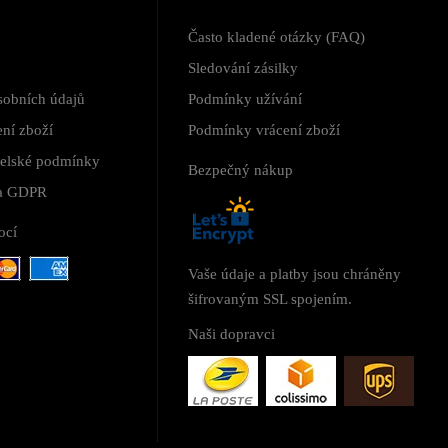
Často kladené otázky (FAQ)
Sledování zásilky
sobních údajů
Podmínky užívání
ní zboží
Podmínky vrácení zboží
telské podmínky
Bezpečný nákup
 a GDPR
ocí
Vaše údaje a platby jsou chráněny
šifrovaným SSL spojením.
Naši dopravci