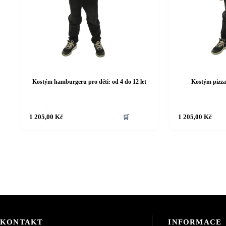
Kostým hamburgeru pro děti: od 4 do 12 let
Kostým pizza 
Tento
Tento
1 205,00
Kč
🛒
1 205,00
Kč
produkt
produkt
má
má
více
více
variant.
variant.
Možnosti
Možnosti
lze
lze
vybrat
vybrat
na
na
stránce
stránce
produktu
produktu
KONTAKT
INFORMACE