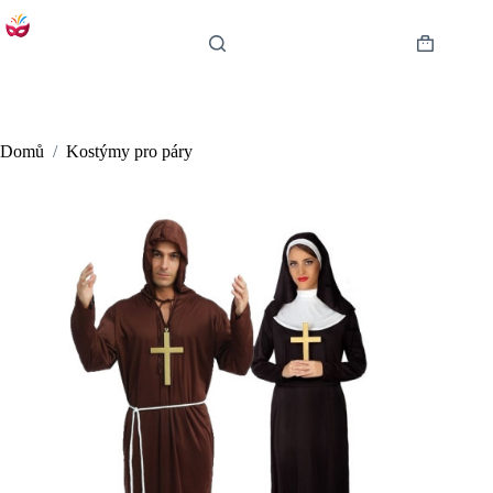
Skip
to
content
Shopping
cart
Domů
/
Kostýmy pro páry