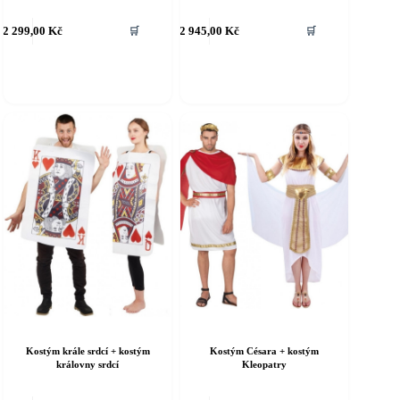
ento
Tento
2 299,00
Kč
2 945,00
Kč
🛒
🛒
rodukt
produkt
á
má
íce
více
riant.
variant.
ožnosti
Možnosti
e
lze
ybrat
vybrat
a
na
tránce
stránce
roduktu
produktu
Kostým krále srdcí + kostým
Kostým Césara + kostým
královny srdcí
Kleopatry
ento
Tento