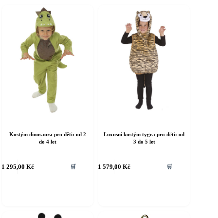
Kostým dinosaura pro děti: od 2
Luxusní kostým tygra pro děti: od
do 4 let
3 do 5 let
ento
Tento
1 295,00
Kč
1 579,00
Kč
🛒
🛒
rodukt
produkt
á
má
íce
více
riant.
variant.
ožnosti
Možnosti
e
lze