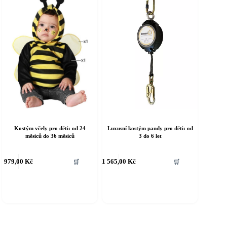
ybrat
vybrat
a
na
tránce
stránce
roduktu
produktu
Kostým včely pro děti: od 24
Luxusní kostým pandy pro děti: od
měsíců do 36 měsíců
3 do 6 let
ento
Tento
979,00
Kč
1 565,00
Kč
🛒
🛒
rodukt
produkt
á
má
íce
více
riant.
variant.
ožnosti
Možnosti
e
lze
ybrat
vybrat