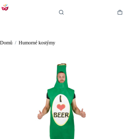
Skip
to
content
Shopping
cart
Domů
/
Humorné kostýmy