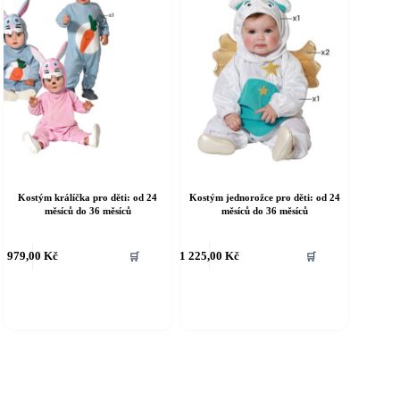
tránce
stránce
roduktu
produktu
Kostým králíčka pro děti: od 24
Kostým jednorožce pro děti: od 24
měsíců do 36 měsíců
měsíců do 36 měsíců
ento
Tento
979,00
Kč
1 225,00
Kč
🛒
🛒
rodukt
produkt
á
má
íce
více
riant.
variant.
ožnosti
Možnosti
e
lze
ybrat
vybrat
a
na
tránce
stránce