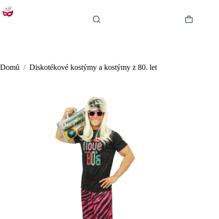
Skip
to
content
Shopping
cart
Domů
/
Diskotékové kostýmy a kostýmy z 80. let