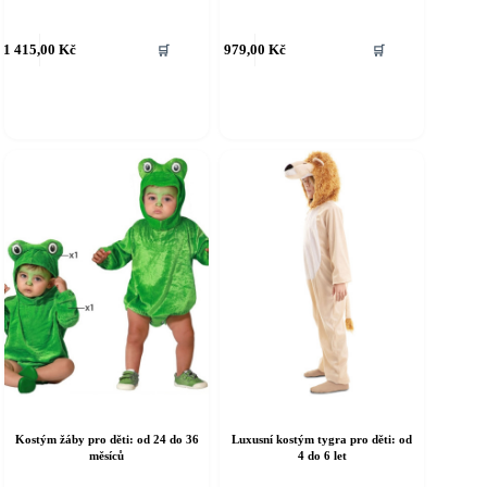
ento
Tento
1 415,00
Kč
979,00
Kč
🛒
🛒
rodukt
produkt
á
má
íce
více
riant.
variant.
ožnosti
Možnosti
e
lze
ybrat
vybrat
a
na
tránce
stránce
roduktu
produktu
Kostým žáby pro děti: od 24 do 36
Luxusní kostým tygra pro děti: od
měsíců
4 do 6 let