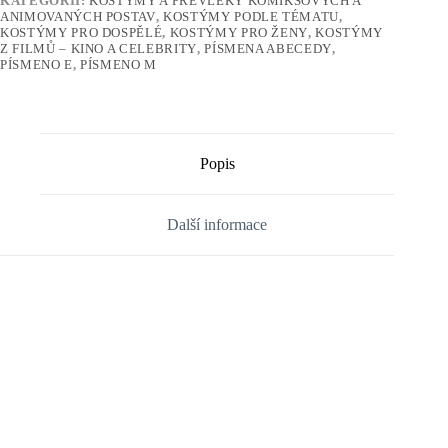
KATEGORIÍ:
KOSTÝMY A PŘEVLEKY KOMIKSOVÝCH A
ANIMOVANÝCH POSTAV
,
KOSTÝMY PODLE TÉMATU
,
KOSTÝMY PRO DOSPĚLÉ
,
KOSTÝMY PRO ŽENY
,
KOSTÝMY
Z FILMŮ – KINO A CELEBRITY
,
PÍSMENA ABECEDY
,
PÍSMENO E
,
PÍSMENO M
Popis
Další informace