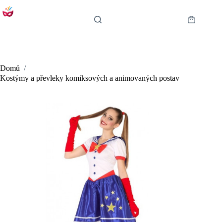
Skip
to
content
Shopping
cart
Domů
/
Kostýmy a převleky komiksových a animovaných postav