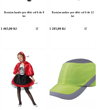
Kostým hasiče pro děti: od 6 do 9
Kostým mrkev pro děti: od 4 do 12
let
let
ento
Tento
1 465,00
Kč
1 205,00
Kč
🛒
🛒
rodukt
produkt
á
má
íce
více
riant.
variant.
ožnosti
Možnosti
e
lze
ybrat
vybrat
a
na
tránce
stránce
roduktu
produktu