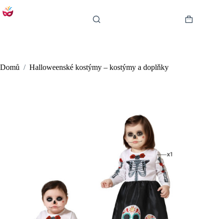
Skip
to
content
Shopping
cart
Domů
/
Halloweenské kostýmy – kostýmy a doplňky