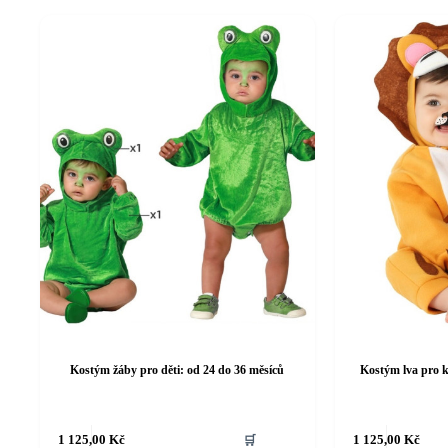
Kostým žáby pro děti: od 24 do 36 měsíců
Kostým lva pro k
Tento
Tento
1 125,00
Kč
🛒
1 125,00
Kč
produkt
produkt