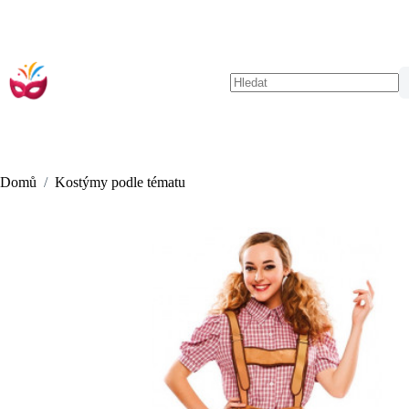
Skip
to
content
No
results
Domů
/
Kostýmy podle tématu