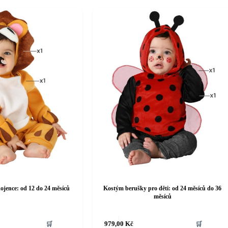
ojence: od 12 do 24 měsíců
Kostým berušky pro děti: od 24 měsíců do 36
měsíců
Tento
🛒
979,00
Kč
🛒
produkt