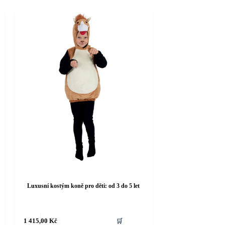
Luxusní kostým koně pro děti: od 3 do 5 let
Tento
1 415,00
Kč
🛒
produkt