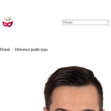
Skip
to
content
No
results
Domů
/
Dekorace podle typu