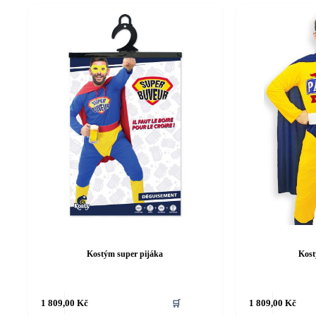
Kostým super pijáka
Kost
Tento
Tento
1 809,00
Kč
🛒
1 809,00
Kč
produkt
produkt