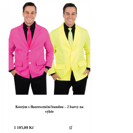
Kostým s fluorescenční bundou – 2 barvy na
výběr
Tento
1 105,00
Kč
🛒
produkt