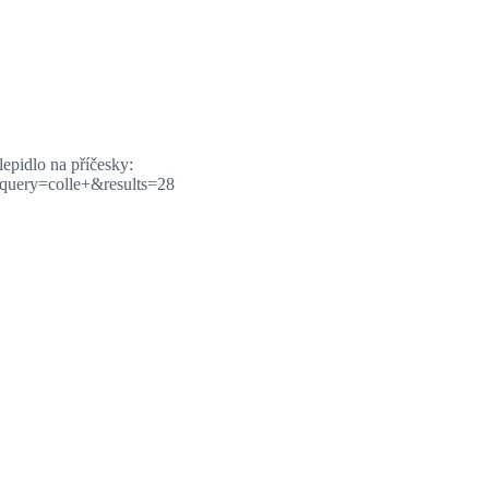
lepidlo na příčesky:
_query=colle+&results=28