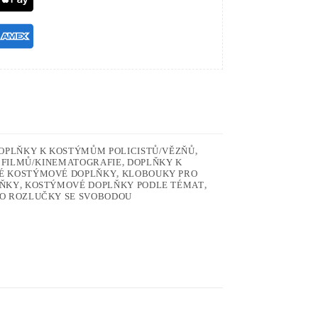
OPLŇKY K KOSTÝMŮM POLICISTŮ/VĚZŇŮ
,
 FILMŮ/KINEMATOGRAFIE
,
DOPLŇKY K
É KOSTÝMOVÉ DOPLŇKY
,
KLOBOUKY PRO
LŇKY
,
KOSTÝMOVÉ DOPLŇKY PODLE TÉMAT
,
O ROZLUČKY SE SVOBODOU