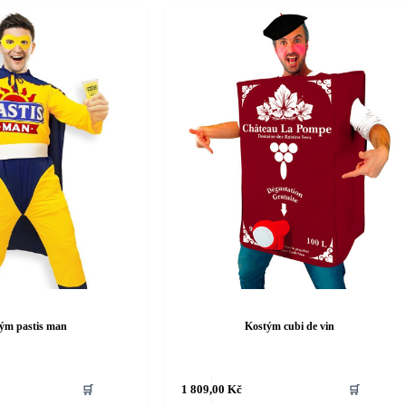
ým pastis man
Kostým cubi de vin
Tento
🛒
1 809,00
Kč
🛒
produkt