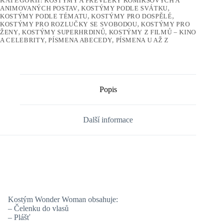
KATEGORIÍ:
KOSTÝMY A PŘEVLEKY KOMIKSOVÝCH A
ANIMOVANÝCH POSTAV
,
KOSTÝMY PODLE SVÁTKU
,
KOSTÝMY PODLE TÉMATU
,
KOSTÝMY PRO DOSPĚLÉ
,
KOSTÝMY PRO ROZLUČKY SE SVOBODOU
,
KOSTÝMY PRO
ŽENY
,
KOSTÝMY SUPERHRDINŮ
,
KOSTÝMY Z FILMŮ – KINO
A CELEBRITY
,
PÍSMENA ABECEDY
,
PÍSMENA U AŽ Z
Popis
Další informace
Kostým Wonder Woman obsahuje:
– Čelenku do vlasů
– Plášť