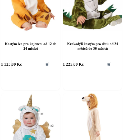
Kostým lva pro kojence: od 12 do
Krokodýlí kostým pro děti: od 24
24 měsíců
měsíců do 36 měsíců
ento
Tento
1 125,00
Kč
1 225,00
Kč
🛒
🛒
rodukt
produkt
á
má
íce
více
riant.
variant.
ožnosti
Možnosti
e
lze
ybrat
vybrat
a
na
tránce
stránce
roduktu
produktu