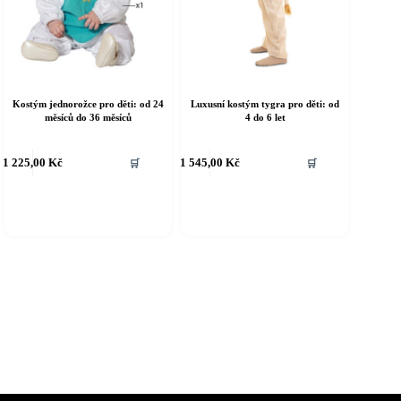
Kostým jednorožce pro děti: od 24
Luxusní kostým tygra pro děti: od
měsíců do 36 měsíců
4 do 6 let
ento
Tento
1 225,00
Kč
1 545,00
Kč
🛒
🛒
rodukt
produkt
á
má
íce
více
riant.
variant.
ožnosti
Možnosti
e
lze
ybrat
vybrat
a
na
tránce
stránce
roduktu
produktu