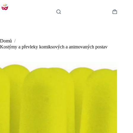
Skip
to
content
Shopping
cart
Domů
/
Kostýmy a převleky komiksových a animovaných postav