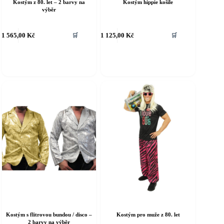
Kostým z 80. let – 2 barvy na
Kostým hippie košile
výběr
ento
Tento
1 565,00
Kč
1 125,00
Kč
🛒
🛒
rodukt
produkt
á
má
íce
více
riant.
variant.
ožnosti
Možnosti
e
lze
ybrat
vybrat
a
na
tránce
stránce
roduktu
produktu
Kostým s flitrovou bundou / disco –
Kostým pro muže z 80. let
2 barvy na výběr