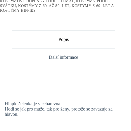
KOSTÝMOVÉ DOPLŇKY PODLE TÉMAT
,
KOSTÝMY PODLE
SVÁTKU
,
KOSTÝMY Z 60. AŽ 80. LET
,
KOSTÝMY Z 60. LET A
KOSTÝMY HIPPIES
Popis
Další informace
Hippie čelenka je vícebarevná.
Hodí se jak pro muže, tak pro ženy, protože se zavazuje za
hlavou.