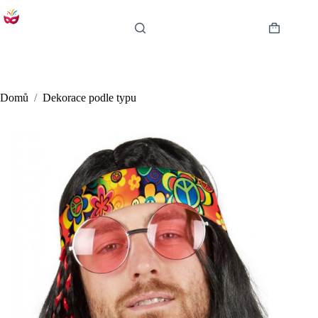
Skip
to
content
Shopping
cart
Domů
/
Dekorace podle typu