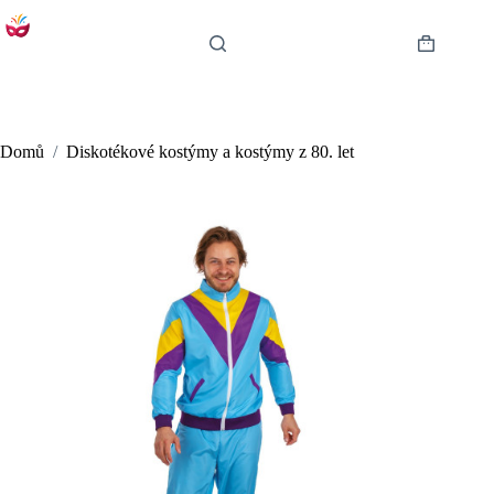
Skip
to
content
Shopping
cart
Domů
/
Diskotékové kostýmy a kostýmy z 80. let