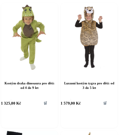
Kostým draka dinosaura pro děti:
Luxusní kostým tygra pro děti: od
od 4 do 9 let
3 do 5 let
ento
Tento
1 325,00
Kč
1 579,00
Kč
🛒
🛒
rodukt
produkt
á
má
íce
více
riant.
variant.
ožnosti
Možnosti
e
lze