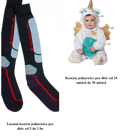
ybrat
vybrat
a
na
tránce
stránce
roduktu
produktu
Kostým jednorožce pro děti: od 24
měsíců do 36 měsíců
Luxusní kostým jednorožce pro
děti: od 3 do 5 let