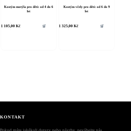
Kostým motýla pro děti: od 4 do 6
Kostým včely pro děti: od 6 do 9
let
let
ento
Tento
1 105,00
Kč
1 325,00
Kč
🛒
🛒
rodukt
produkt
á
má
íce
více
riant.
variant.
ožnosti
Možnosti
e
lze
ybrat
vybrat
a
na
tránce
stránce
roduktu
produktu
KONTAKT
Pokud máte jakékoli dotazy nebo návrhy, neváhejte nás