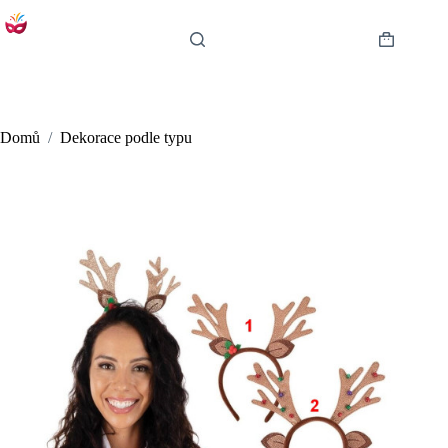
Skip
to
content
Shopping
cart
Domů
/
Dekorace podle typu