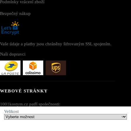
Podmínky vrácení zboží
Bezpečný nákup
Vaše údaje a platby jsou chráněny šifrovaným SSL spojením.
Naši dopravci
WEBOVÉ STRÁNKY
1001kostym.cz patří společnosti:
Velikost
AV SEO LLC
Adresa: