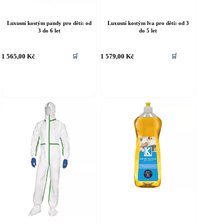
Luxusní kostým pandy pro děti: od
Luxusní kostým lva pro děti: od 3
3 do 6 let
do 5 let
ento
Tento
1 565,00
Kč
1 579,00
Kč
🛒
🛒
rodukt
produkt
á
má
íce
více
riant.
variant.
ožnosti
Možnosti
e
lze
ybrat
vybrat
a
na
tránce
stránce
roduktu
produktu