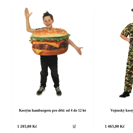
Kostým hamburgeru pro děti: od 4 do 12 let
Vojenský kostý
Tento
Tento
1 205,00
Kč
🛒
1 465,00
Kč
produkt
produkt
má
má