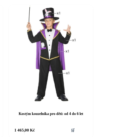
Kostým kouzelníka pro děti: od 4 do 6 let
Tento
1 465,00
Kč
🛒
produkt
má