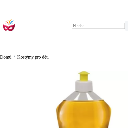
Skip
to
content
No
results
Domů
/
Kostýmy pro děti