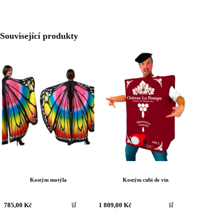
Související produkty
Kostým motýla
Kostým cubi de vin
ento
Tento
785,00
Kč
1 809,00
Kč
🛒
🛒
rodukt
produkt
á
má