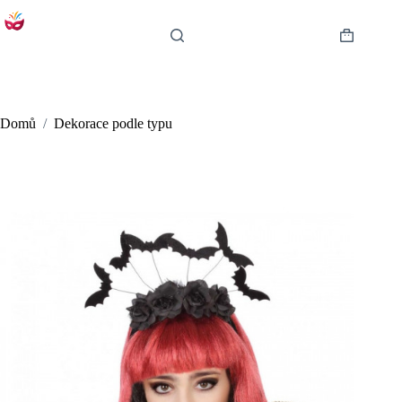
Skip
to
content
Shopping
cart
Domů
/
Dekorace podle typu