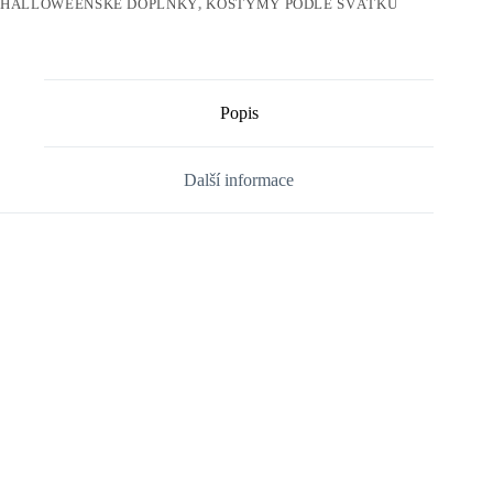
HALLOWEENSKÉ DOPLŇKY
,
KOSTÝMY PODLE SVÁTKU
Popis
Další informace