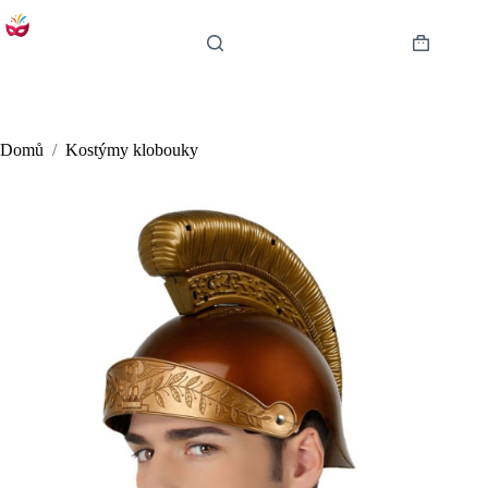
Skip
to
content
Shopping
cart
Domů
/
Kostýmy klobouky