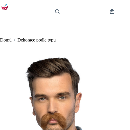
Skip
to
content
Shopping
cart
Domů
/
Dekorace podle typu