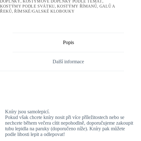
DOPLŇKY
,
KOSTÝMOVÉ DOPLŇKY PODLE TÉMAT
,
KOSTÝMY PODLE SVÁTKU
,
KOSTÝMY ŘÍMANŮ, GALŮ A
ŘEKŮ
,
ŘÍMSKÉ/GALSKÉ KLOBOUKY
Popis
Další informace
Kníry jsou samolepicí.
Pokud však chcete kníry nosit při více příležitostech nebo se
nechcete během večera cítit nepohodlně, doporučujeme zakoupit
tubu lepidla na paruky (doporučeno níže). Kníry pak můžete
podle libosti lepit a odlepovat!