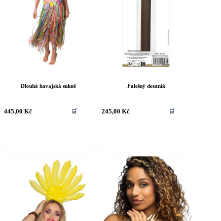
Dlouhá havajská sukně
Falešný doutník
ento
Tento
445,00
Kč
245,00
Kč
🛒
🛒
rodukt
produkt
á
má
íce
více
riant.
variant.
ožnosti
Možnosti
e
lze
ybrat
vybrat
a
na
tránce
stránce
roduktu
produktu