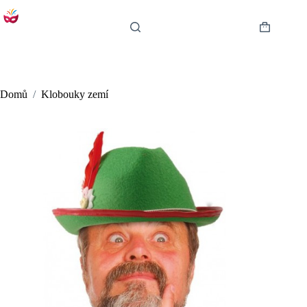
Skip
to
content
Shopping
cart
Domů
/
Klobouky zemí