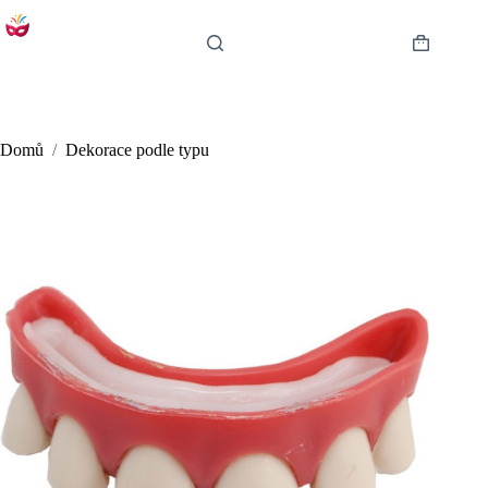
Skip
to
content
Shopping
cart
Domů
/
Dekorace podle typu