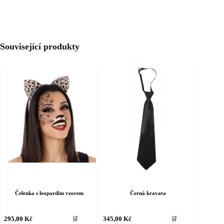
Související produkty
Čelenka s leopardím vzorem
Černá kravata
ento
Tento
295,00
Kč
345,00
Kč
🛒
🛒
rodukt
produkt