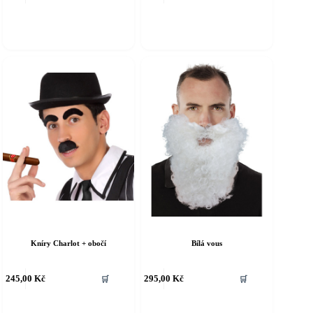
á
má
íce
více
riant.
variant.
ožnosti
Možnosti
e
lze
ybrat
vybrat
a
na
tránce
stránce
roduktu
produktu
Kníry Charlot + obočí
Bílá vous
ento
Tento
245,00
Kč
295,00
Kč
🛒
🛒
rodukt
produkt
á
má
íce
více