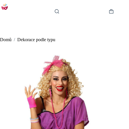
Skip
to
content
Shopping
cart
Domů
/
Dekorace podle typu