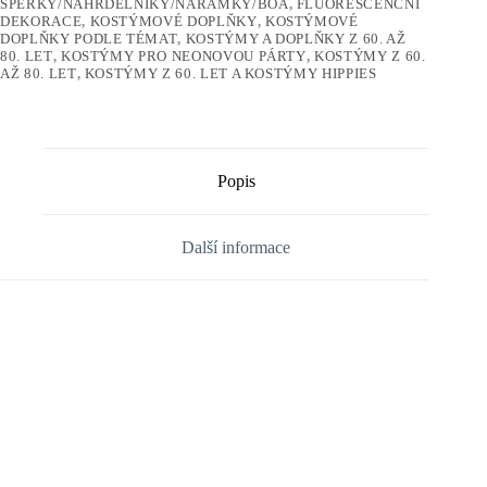
ŠPERKY/NÁHRDELNÍKY/NÁRAMKY/BOA
,
FLUORESCENČNÍ
DEKORACE
,
KOSTÝMOVÉ DOPLŇKY
,
KOSTÝMOVÉ
DOPLŇKY PODLE TÉMAT
,
KOSTÝMY A DOPLŇKY Z 60. AŽ
80. LET
,
KOSTÝMY PRO NEONOVOU PÁRTY
,
KOSTÝMY Z 60.
AŽ 80. LET
,
KOSTÝMY Z 60. LET A KOSTÝMY HIPPIES
Popis
Další informace