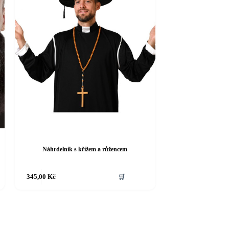
Náhrdelník s křížem a růžencem
Tento
345,00
Kč
🛒
produkt
má
více
variant.
Možnosti
lze