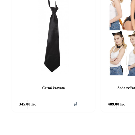
Černá kravata
Sada zvířa
Tento
Tento
345,00
Kč
🛒
489,00
Kč
produkt
produkt
má
má
více
více
variant.
variant.
Možnosti
Možnosti
lze
lze