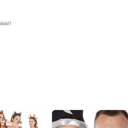
blízké?