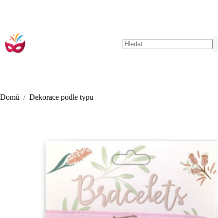
Skip
to
content
No
results
Domů
/
Dekorace podle typu