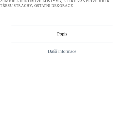
ZOMBIE A HOROROVÉ KOSTÝMY, KTERÉ VÁS PŘIVEDOU K
TŘESU STRACHY
,
OSTATNÍ DEKORACE
Popis
Další informace