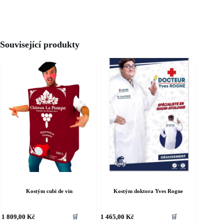
Související produkty
Kostým cubi de vin
Kostým doktora Yves Rogne
ento
Tento
1 809,00
Kč
1 465,00
Kč
🛒
🛒
rodukt
produkt