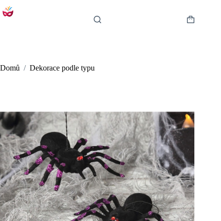
Skip
to
content
Shopping
cart
Domů
/
Dekorace podle typu