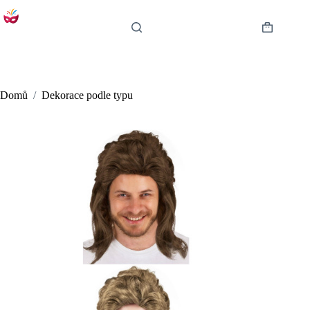
Skip
to
content
Shopping
cart
Domů
/
Dekorace podle typu