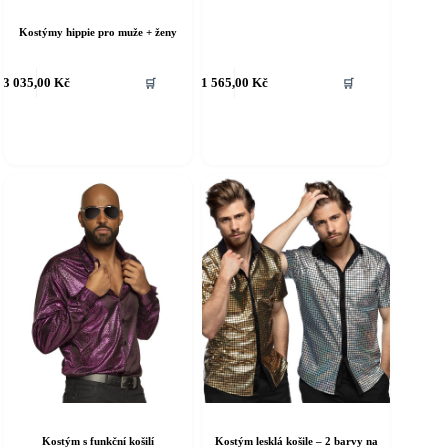
Kostýmy hippie pro muže + ženy
ento
Tento
3 035,00
Kč
1 565,00
Kč
🛒
🛒
rodukt
produkt
á
má
íce
více
riant.
variant.
ožnosti
Možnosti
e
lze
ybrat
vybrat
a
na
tránce
stránce
roduktu
produktu
Kostým s funkční košilí
Kostým lesklá košile – 2 barvy na