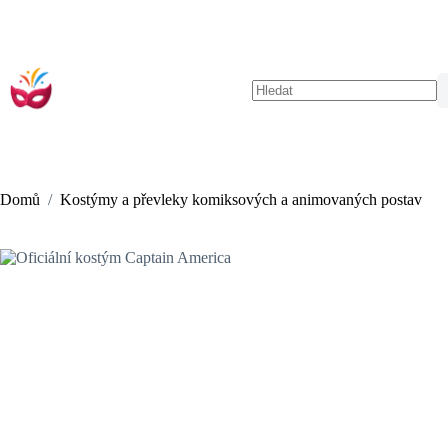
Skip
to
content
No
results
Domů
/
Kostýmy a převleky komiksových a animovaných postav