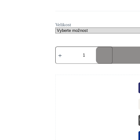
Velikost
Oficiální
kostým
Captain
America
množství