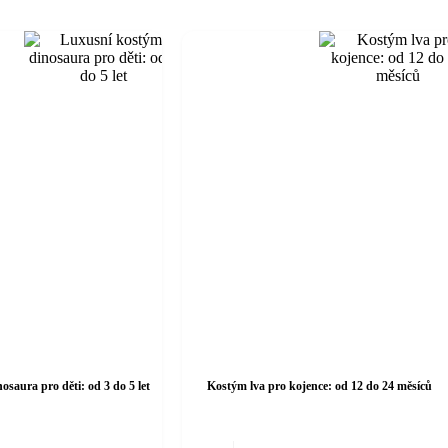
saura pro děti: od 3 do 5 let
Kostým lva pro kojence: od 12 do 24 měsíců
Tento