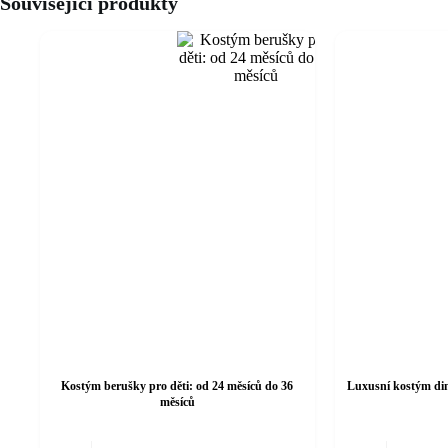
Související produkty
Kostým berušky pro děti: od 24 měsíců do 36
Luxusní kostým dino
měsíců
Tento
Tento