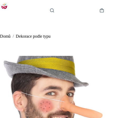
Skip
to
content
Shopping
cart
Domů
/
Dekorace podle typu