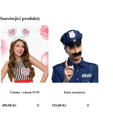
Související produkty
Čelenka + odznak EVJF
Kníry instalatéra
ento
Tento
489,00
Kč
195,00
Kč
🛒
🛒
rodukt
produkt
á
má