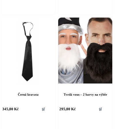
íce
více
riant.
variant.
ožnosti
Možnosti
e
lze
ybrat
vybrat
a
na
tránce
stránce
roduktu
produktu
Černá kravata
Tvrdá vous – 2 barvy na výběr
ento
Tento
345,00
Kč
295,00
Kč
🛒
🛒
rodukt
produkt
á
má
íce
více
riant.
variant.