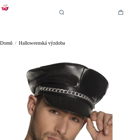
Skip
to
content
Shopping
cart
Domů
/
Halloweenská výzdoba