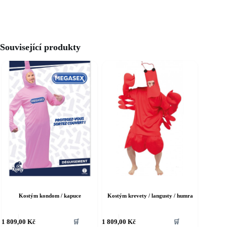
Související produkty
Kostým kondom / kapuce
Kostým krevety / langusty / humra
ento
Tento
1 809,00
Kč
1 809,00
Kč
🛒
🛒
rodukt
produkt