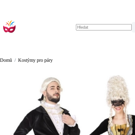
Skip
to
content
No
results
Domů
/
Kostýmy pro páry