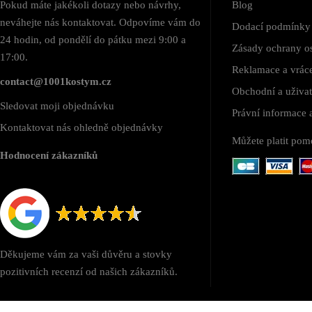
Pokud máte jakékoli dotazy nebo návrhy,
Blog
neváhejte nás kontaktovat. Odpovíme vám do
Dodací podmínky
24 hodin, od pondělí do pátku mezi 9:00 a
Zásady ochrany o
17:00.
Reklamace a vráce
contact@1001kostym.cz
Obchodní a uživa
Sledovat moji objednávku
Právní informace
Kontaktovat nás ohledně objednávky
Můžete platit pom
Hodnocení zákazníků
Děkujeme vám za vaši důvěru a stovky
pozitivních recenzí od našich zákazníků.