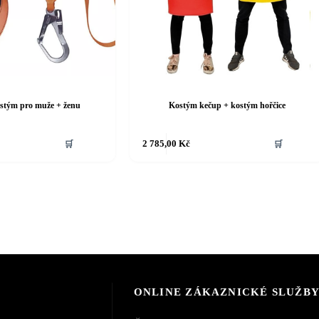
stým pro muže + ženu
Kostým kečup + kostým hořčice
Tento
🛒
2 785,00
Kč
🛒
produkt
má
více
variant.
Možnosti
lze
vybrat
na
stránce
produktu
ONLINE ZÁKAZNICKÉ SLUŽB