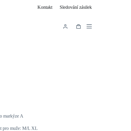
Kontakt
Sledování zásilek
Shopping
cart
ho markýze A
st pro muže: M/L XL