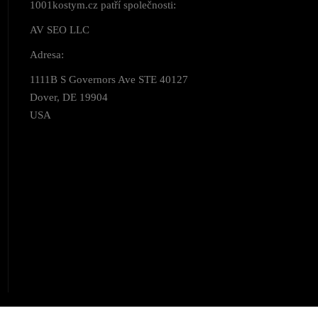
1001kostym.cz patří společnosti:
AV SEO LLC
Adresa:
1111B S Governors Ave STE 40127
Dover, DE 19904
USA