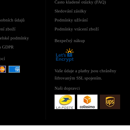
Často kladené otázky (FAQ)
Sledování zásilky
sobních údajů
Podmínky užívání
ní zboží
Podmínky vrácení zboží
telské podmínky
Bezpečný nákup
 a GDPR
ocí
Vaše údaje a platby jsou chráněny
šifrovaným SSL spojením.
Naši dopravci