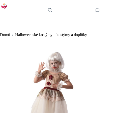
Skip
to
content
Shopping
cart
Domů
/
Halloweenské kostýmy – kostýmy a doplňky