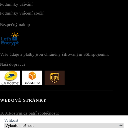
Podmínky užívání
Podmínky vrácení zboží
Bezpečný nákup
Vaše údaje a platby jsou chráněny šifrovaným SSL spojením.
Naši dopravci
WEBOVÉ STRÁNKY
1001kostym.cz patří společnosti:
Velikost
AV SEO LLC