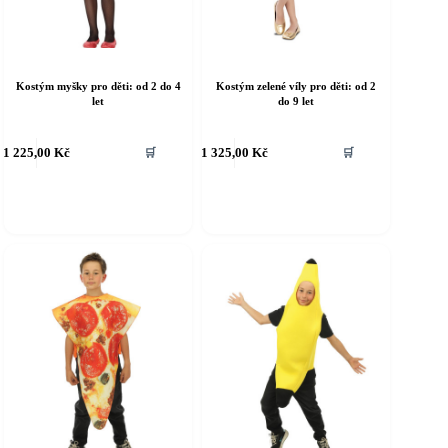
Kostým myšky pro děti: od 2 do 4
Kostým zelené víly pro děti: od 2
let
do 9 let
ento
Tento
1 225,00
Kč
1 325,00
Kč
🛒
🛒
rodukt
produkt
á
má
íce
více
riant.
variant.
ožnosti
Možnosti
e
lze
ybrat
vybrat
a
na
tránce
stránce
roduktu
produktu