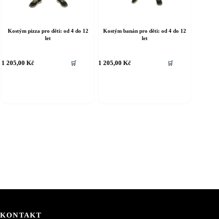
Kostým pizza pro děti: od 4 do 12
Kostým banán pro děti: od 4 do 12
let
let
ento
Tento
1 205,00
Kč
1 205,00
Kč
🛒
🛒
rodukt
produkt
á
má
íce
více
riant.
variant.
ožnosti
Možnosti
e
lze
ybrat
vybrat
a
na
tránce
stránce
roduktu
produktu
KONTAKT