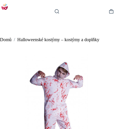
Skip
to
content
Shopping
cart
Domů
/
Halloweenské kostýmy – kostýmy a doplňky