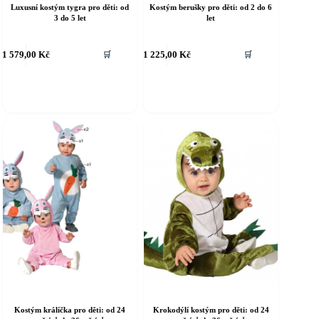
Luxusní kostým tygra pro děti: od
Kostým berušky pro děti: od 2 do 6
3 do 5 let
let
ento
Tento
1 579,00
Kč
1 225,00
Kč
🛒
🛒
rodukt
produkt
á
má
íce
více
riant.
variant.
ožnosti
Možnosti
e
lze
ybrat
vybrat
a
na
tránce
stránce
roduktu
produktu
Kostým králíčka pro děti: od 24
Krokodýlí kostým pro děti: od 24