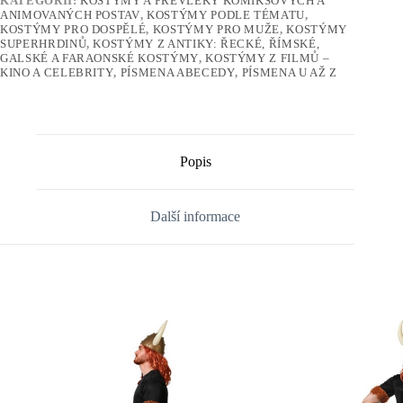
KATEGORIÍ:
KOSTÝMY A PŘEVLEKY KOMIKSOVÝCH A
ANIMOVANÝCH POSTAV
,
KOSTÝMY PODLE TÉMATU
,
KOSTÝMY PRO DOSPĚLÉ
,
KOSTÝMY PRO MUŽE
,
KOSTÝMY
SUPERHRDINŮ
,
KOSTÝMY Z ANTIKY: ŘECKÉ, ŘÍMSKÉ,
GALSKÉ A FARAONSKÉ KOSTÝMY
,
KOSTÝMY Z FILMŮ –
KINO A CELEBRITY
,
PÍSMENA ABECEDY
,
PÍSMENA U AŽ Z
Popis
Další informace