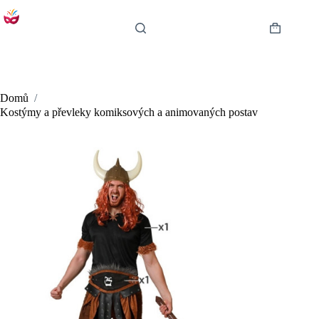
Skip
to
content
Shopping
cart
Domů
/
Kostýmy a převleky komiksových a animovaných postav