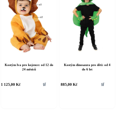
tránce
stránce
roduktu
produktu
Kostým lva pro kojence: od 12 do
Kostým dinosaura pro děti: od 4
24 měsíců
do 6 let
ento
Tento
1 125,00
Kč
885,00
Kč
🛒
🛒
rodukt
produkt
á
má
íce
více
riant.
variant.
ožnosti
Možnosti
e
lze
ybrat
vybrat
a
na
tránce
stránce