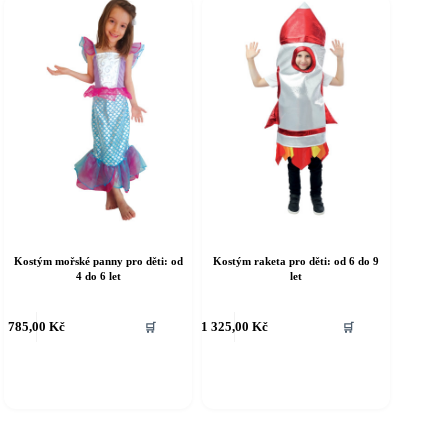
ybrat
vybrat
a
na
tránce
stránce
roduktu
produktu
Kostým mořské panny pro děti: od
Kostým raketa pro děti: od 6 do 9
4 do 6 let
let
ento
Tento
785,00
Kč
1 325,00
Kč
🛒
🛒
rodukt
produkt
á
má
íce
více
riant.
variant.
ožnosti
Možnosti
e
lze
ybrat
vybrat