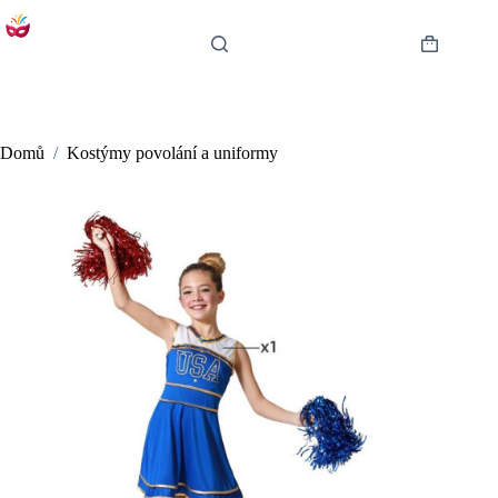
Skip
to
content
Shopping
cart
Domů
/
Kostýmy povolání a uniformy