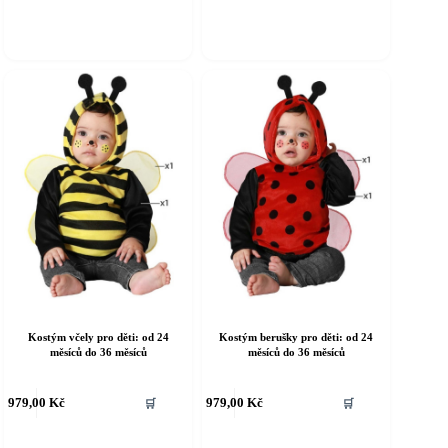
íce
více
riant.
variant.
ožnosti
Možnosti
e
lze
ybrat
vybrat
a
na
tránce
stránce
roduktu
produktu
Kostým včely pro děti: od 24
Kostým berušky pro děti: od 24
měsíců do 36 měsíců
měsíců do 36 měsíců
ento
Tento
979,00
Kč
979,00
Kč
🛒
🛒
rodukt
produkt
á
má
íce
více