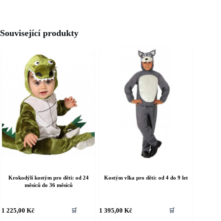
Související produkty
Krokodýlí kostým pro děti: od 24
Kostým vlka pro děti: od 4 do 9 let
měsíců do 36 měsíců
ento
Tento
1 225,00
Kč
1 395,00
Kč
🛒
🛒
rodukt
produkt
á
má