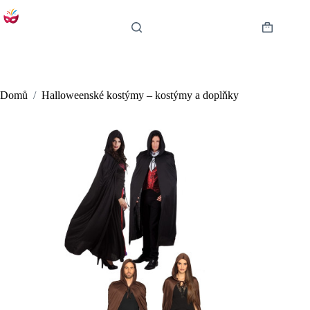
Skip
to
content
Shopping
cart
Domů
/
Halloweenské kostýmy – kostýmy a doplňky