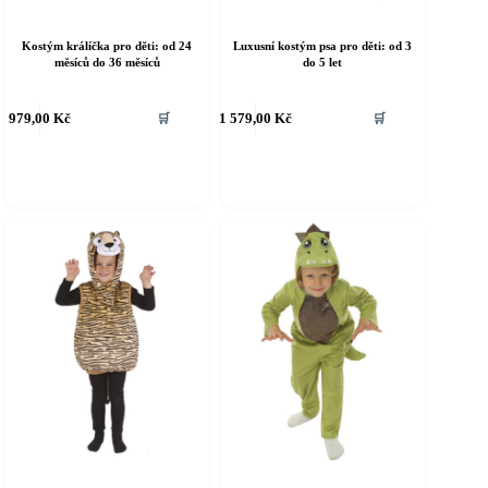
Kostým králíčka pro děti: od 24
Luxusní kostým psa pro děti: od 3
měsíců do 36 měsíců
do 5 let
ento
Tento
979,00
Kč
1 579,00
Kč
🛒
🛒
rodukt
produkt
á
má
íce
více
riant.
variant.
ožnosti
Možnosti
e
lze
ybrat
vybrat
a
na
tránce
stránce
roduktu
produktu