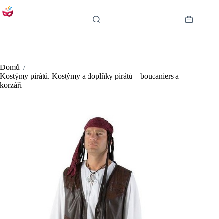
Skip
to
content
Shopping
cart
Domů
/
Kostýmy pirátů. Kostýmy a doplňky pirátů – boucaniers a
korzáři