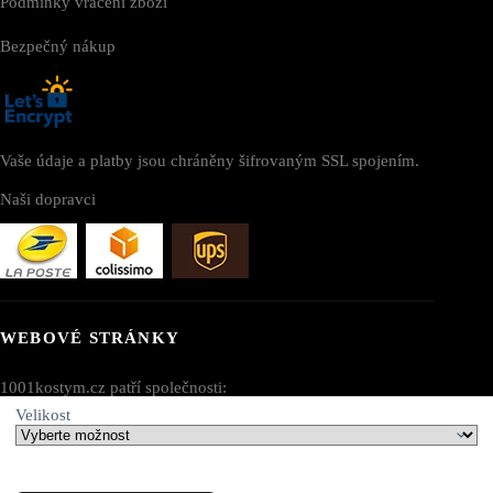
Podmínky vrácení zboží
Bezpečný nákup
Vaše údaje a platby jsou chráněny šifrovaným SSL spojením.
Naši dopravci
WEBOVÉ STRÁNKY
1001kostym.cz patří společnosti:
Velikost
AV SEO LLC
Adresa: