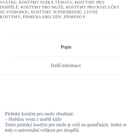
SVÁTKU
,
KOSTÝMY PODLE TÉMATU
,
KOSTÝMY PRO
DOSPĚLÉ
,
KOSTÝMY PRO MUŽE
,
KOSTÝMY PRO ROZLUČKY
SE SVOBODOU
,
KOSTÝMY SUPERHRDINŮ
,
LEVNÉ
KOSTÝMY
,
PÍSMENA ABECEDY
,
PÍSMENO P
Popis
Další informace
Pirátský kostým pro muže obsahuje:
– Hnědou vestu z umělé kůže
Tento pirátský kostým pro muže je celý na gumičkách. Jedná se
tedy o univerzální velikost pro dospělé.