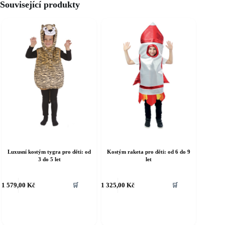
Související produkty
Luxusní kostým tygra pro děti: od
Kostým raketa pro děti: od 6 do 9
3 do 5 let
let
ento
Tento
1 579,00
Kč
1 325,00
Kč
🛒
🛒
rodukt
produkt
á
má
íce
více
riant.
variant.
ožnosti
Možnosti