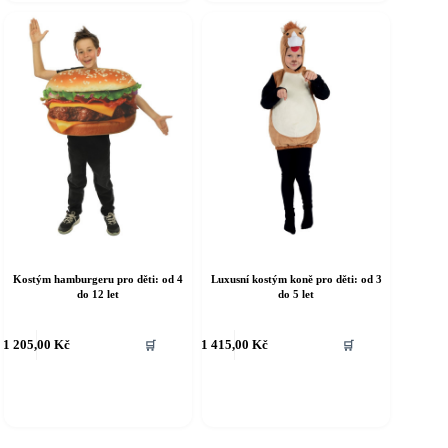
e
lze
ybrat
vybrat
a
na
tránce
stránce
roduktu
produktu
Kostým hamburgeru pro děti: od 4
Luxusní kostým koně pro děti: od 3
do 12 let
do 5 let
ento
Tento
1 205,00
Kč
1 415,00
Kč
🛒
🛒
rodukt
produkt
á
má
íce
více
riant.
variant.
ožnosti
Možnosti
e
lze