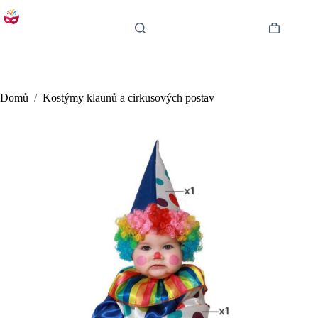
Skip
to
content
Shopping
cart
Domů
/
Kostýmy klaunů a cirkusových postav