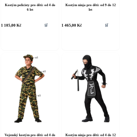
Kostým policisty pro děti: od 4 do
Kostým ninja pro děti: od 9 do 12
6 let
let
ento
Tento
1 105,00
Kč
1 465,00
Kč
🛒
🛒
rodukt
produkt
á
má
íce
více
riant.
variant.
ožnosti
Možnosti
e
lze
ybrat
vybrat
a
na
tránce
stránce
roduktu
produktu
Vojenský kostým pro děti: od 4 do
Kostým ninja pro děti: od 4 do 12