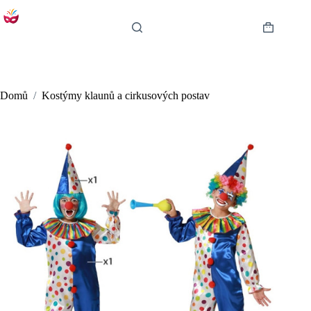
Skip
to
content
Shopping
cart
Domů
/
Kostýmy klaunů a cirkusových postav