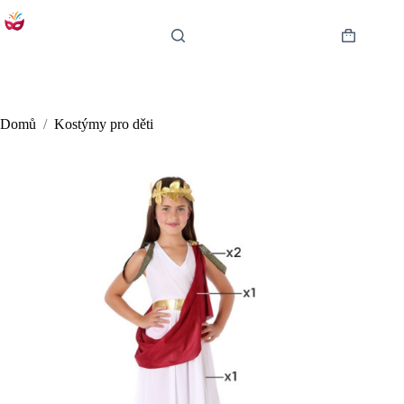
Skip
to
content
Shopping
cart
Domů
/
Kostýmy pro děti