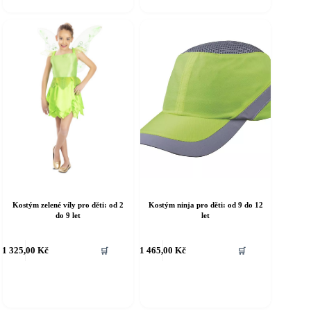
ožnosti
Možnosti
e
lze
ybrat
vybrat
a
na
tránce
stránce
roduktu
produktu
Kostým zelené víly pro děti: od 2
Kostým ninja pro děti: od 9 do 12
do 9 let
let
ento
Tento
1 325,00
Kč
1 465,00
Kč
🛒
🛒
rodukt
produkt
á
má
íce
více
riant.
variant.
ožnosti
Možnosti