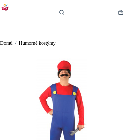
Skip
to
content
Shopping
cart
Domů
/
Humorné kostýmy