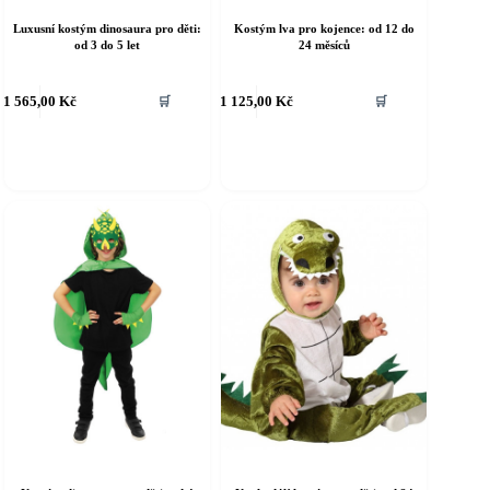
Luxusní kostým dinosaura pro děti:
Kostým lva pro kojence: od 12 do
od 3 do 5 let
24 měsíců
ento
Tento
1 565,00
Kč
1 125,00
Kč
🛒
🛒
rodukt
produkt
á
má
íce
více
riant.
variant.
ožnosti
Možnosti
e
lze
ybrat
vybrat
a
na
tránce
stránce
roduktu
produktu