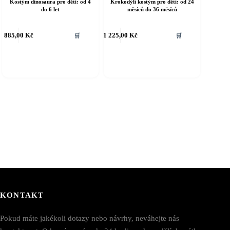
Kostým dinosaura pro děti: od 4
Krokodýlí kostým pro děti: od 24
do 6 let
měsíců do 36 měsíců
ento
Tento
885,00
Kč
1 225,00
Kč
🛒
🛒
rodukt
produkt
á
má
íce
více
riant.
variant.
ožnosti
Možnosti
e
lze
ybrat
vybrat
a
na
tránce
stránce
roduktu
produktu
KONTAKT
Pokud máte jakékoli dotazy nebo návrhy, neváhejte nás