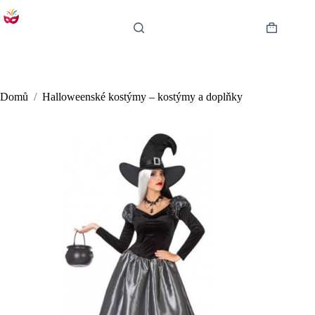
Skip
to
content
Shopping
cart
Domů
/
Halloweenské kostýmy – kostýmy a doplňky