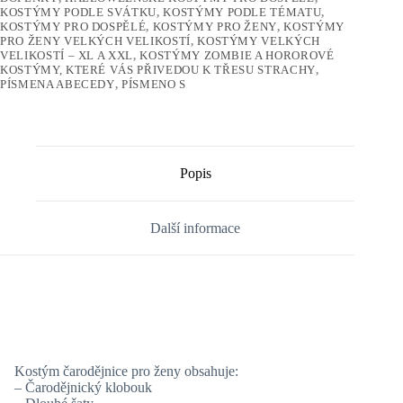
KOSTÝMY PODLE SVÁTKU
,
KOSTÝMY PODLE TÉMATU
,
KOSTÝMY PRO DOSPĚLÉ
,
KOSTÝMY PRO ŽENY
,
KOSTÝMY
PRO ŽENY VELKÝCH VELIKOSTÍ
,
KOSTÝMY VELKÝCH
VELIKOSTÍ – XL A XXL
,
KOSTÝMY ZOMBIE A HOROROVÉ
KOSTÝMY, KTERÉ VÁS PŘIVEDOU K TŘESU STRACHY
,
PÍSMENA ABECEDY
,
PÍSMENO S
Popis
Další informace
Kostým čarodějnice pro ženy obsahuje:
– Čarodějnický klobouk