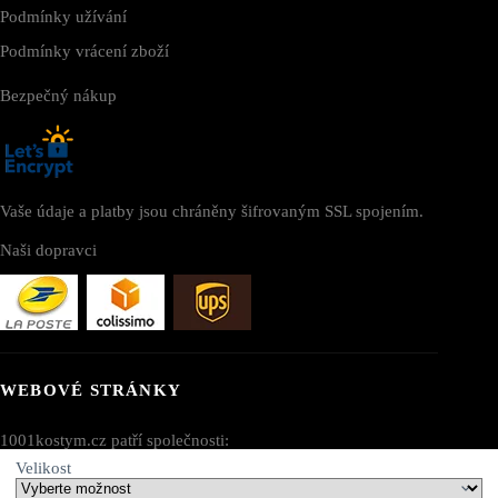
Podmínky užívání
Podmínky vrácení zboží
Bezpečný nákup
Vaše údaje a platby jsou chráněny šifrovaným SSL spojením.
Naši dopravci
WEBOVÉ STRÁNKY
1001kostym.cz patří společnosti:
Velikost
AV SEO LLC