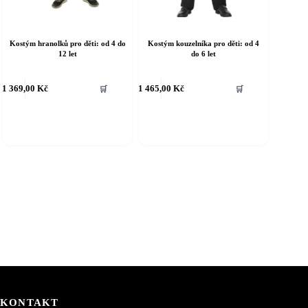
Kostým hranolků pro děti: od 4 do
Kostým kouzelníka pro děti: od 4
12 let
do 6 let
ento
Tento
1 369,00
Kč
1 465,00
Kč
🛒
🛒
rodukt
produkt
á
má
íce
více
riant.
variant.
ožnosti
Možnosti
e
lze
ybrat
vybrat
a
na
tránce
stránce
roduktu
produktu
KONTAKT