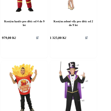
Kostým hasiče pro děti: od 4 do 9
Kostým zelené víly pro děti: od 2
let
do 9 let
ento
Tento
979,00
Kč
1 325,00
Kč
🛒
🛒
rodukt
produkt
á
má
íce
více
riant.
variant.
ožnosti
Možnosti
e
lze
ybrat
vybrat
a
na
tránce
stránce
roduktu
produktu