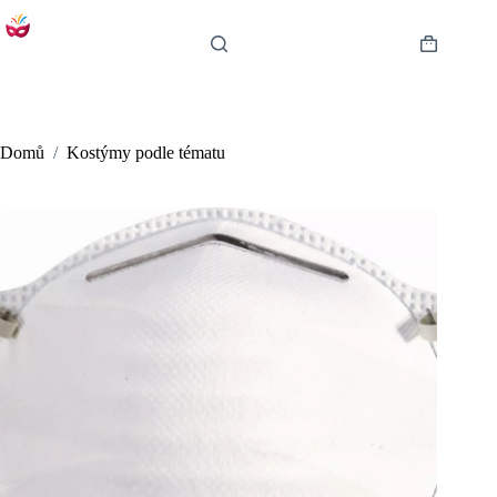
Skip
to
content
Shopping
cart
Domů
/
Kostýmy podle tématu