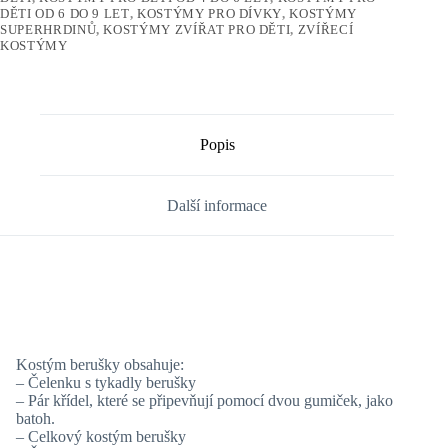
DĚTI OD 6 DO 9 LET
,
KOSTÝMY PRO DÍVKY
,
KOSTÝMY
SUPERHRDINŮ
,
KOSTÝMY ZVÍŘAT PRO DĚTI
,
ZVÍŘECÍ
KOSTÝMY
Popis
Další informace
Kostým berušky obsahuje:
– Čelenku s tykadly berušky
– Pár křídel, které se připevňují pomocí dvou gumiček, jako
batoh.
– Celkový kostým berušky