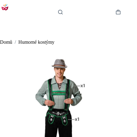
Skip
to
content
Shopping
cart
Domů
/
Humorné kostýmy