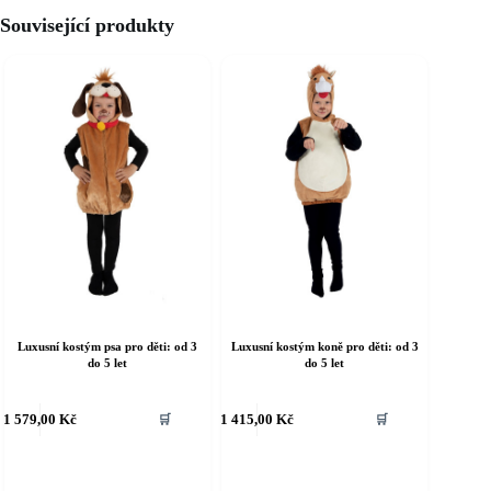
Související produkty
Luxusní kostým psa pro děti: od 3
Luxusní kostým koně pro děti: od 3
do 5 let
do 5 let
ento
Tento
1 579,00
Kč
1 415,00
Kč
🛒
🛒
rodukt
produkt
á
má
íce
více
riant.
variant.