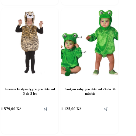
ožnosti
Možnosti
e
lze
ybrat
vybrat
a
na
tránce
stránce
roduktu
produktu
Luxusní kostým tygra pro děti: od
Kostým žáby pro děti: od 24 do 36
3 do 5 let
měsíců
ento
Tento
1 579,00
Kč
1 125,00
Kč
🛒
🛒
rodukt
produkt
á
má
íce
více
riant.
variant.
ožnosti
Možnosti