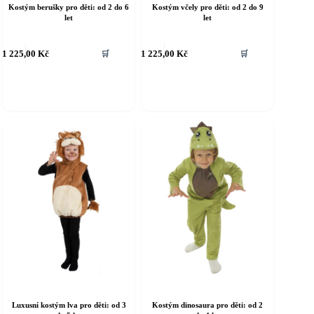
Kostým berušky pro děti: od 2 do 6
Kostým včely pro děti: od 2 do 9
let
let
ento
Tento
1 225,00
Kč
1 225,00
Kč
🛒
🛒
rodukt
produkt
á
má
íce
více
riant.
variant.
ožnosti
Možnosti
e
lze
ybrat
vybrat
a
na
tránce
stránce
roduktu
produktu
Luxusní kostým lva pro děti: od 3
Kostým dinosaura pro děti: od 2