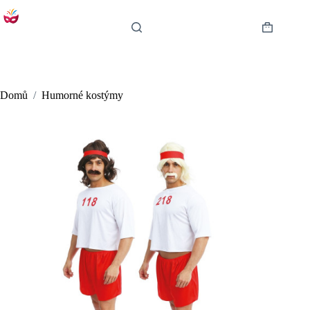
Skip
to
content
Shopping
cart
Domů
/
Humorné kostýmy