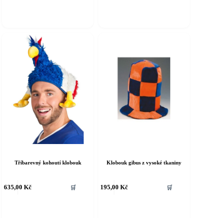
íce
více
riant.
variant.
ožnosti
Možnosti
e
lze
ybrat
vybrat
a
na
tránce
stránce
roduktu
produktu
Tříbarevný kohoutí klobouk
Klobouk gibus z vysoké tkaniny
ento
Tento
635,00
Kč
195,00
Kč
🛒
🛒
rodukt
produkt
á
má
íce
více
riant.
variant.