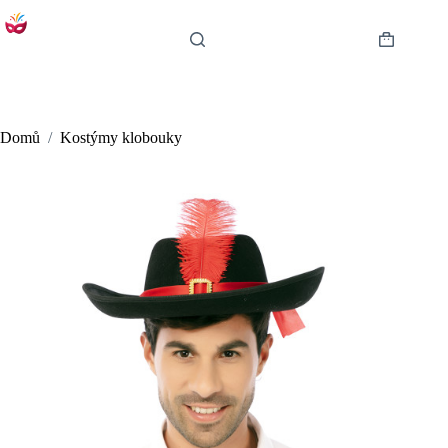
Skip
to
content
Shopping
cart
Domů
/
Kostýmy klobouky