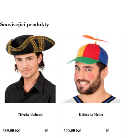
Související produkty
Třírohý klobouk
Kšiltovka Helice
ento
Tento
489,00
Kč
445,00
Kč
🛒
🛒
rodukt
produkt
á
má