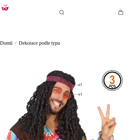
Skip
to
content
Shopping
cart
Domů
/
Dekorace podle typu