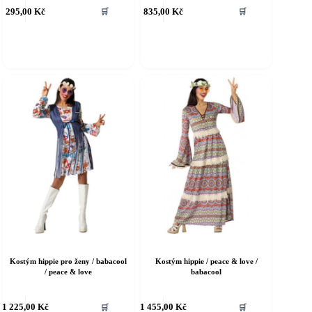
ento
Tento
295,00
Kč
835,00
Kč
🛒
🛒
rodukt
produkt
á
má
íce
více
riant.
variant.
ožnosti
Možnosti
e
lze
ybrat
vybrat
a
na
tránce
stránce
roduktu
produktu
Kostým hippie pro ženy / babacool
Kostým hippie / peace & love /
/ peace & love
babacool
ento
Tento
1 225,00
Kč
1 455,00
Kč
🛒
🛒
rodukt
produkt