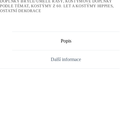
DOPLŇKY BRÝLE/UMĚLÉ ŘASY
,
KOSTÝMOVÉ DOPLŇKY
PODLE TÉMAT
,
KOSTÝMY Z 60. LET A KOSTÝMY HIPPIES
,
OSTATNÍ DEKORACE
Popis
Další informace