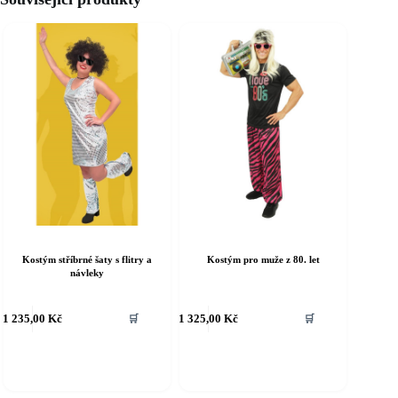
Kostým stříbrné šaty s flitry a
Kostým pro muže z 80. let
návleky
ento
Tento
1 235,00
Kč
1 325,00
Kč
🛒
🛒
rodukt
produkt
á
má
íce
více
riant.
variant.
ožnosti
Možnosti