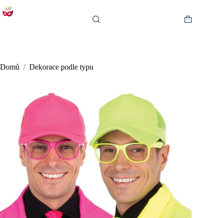
Skip
to
content
Shopping
cart
Domů
/
Dekorace podle typu