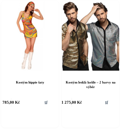
e
lze
ybrat
vybrat
a
na
tránce
stránce
roduktu
produktu
Kostým hippie šaty
Kostým lesklá košile – 2 barvy na
výběr
ento
Tento
785,00
Kč
1 275,00
Kč
🛒
🛒
rodukt
produkt
á
má
íce
více
riant.
variant.
ožnosti
Možnosti
e
lze
ybrat
vybrat