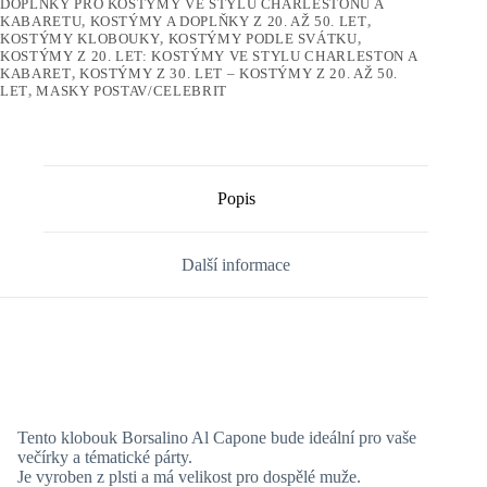
DOPLŇKY PRO KOSTÝMY VE STYLU CHARLESTONU A
KABARETU
,
KOSTÝMY A DOPLŇKY Z 20. AŽ 50. LET
,
KOSTÝMY KLOBOUKY
,
KOSTÝMY PODLE SVÁTKU
,
KOSTÝMY Z 20. LET: KOSTÝMY VE STYLU CHARLESTON A
KABARET
,
KOSTÝMY Z 30. LET – KOSTÝMY Z 20. AŽ 50.
LET
,
MASKY POSTAV/CELEBRIT
Popis
Další informace
Tento klobouk Borsalino Al Capone bude ideální pro vaše
večírky a tématické párty.
Je vyroben z plsti a má velikost pro dospělé muže.