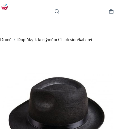
Skip
to
content
Shopping
cart
Domů
/
Doplňky k kostýmům Charleston/kabaret